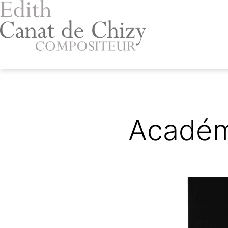
Aller
au
contenu
Edith
Canat
de
Chizy
Académ