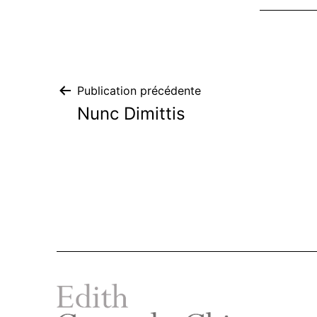
Navigation
Publication précédente
Nunc Dimittis
de
l’article