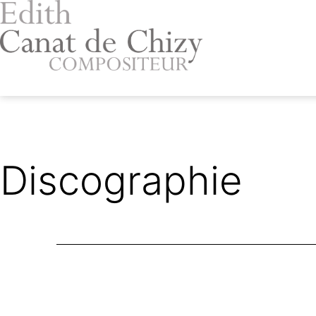
Aller
au
contenu
Edith
Canat
de
Chizy
Discographie