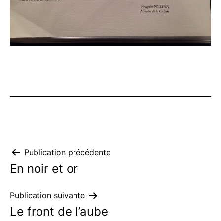
Navigation
Publication précédente
En noir et or
de
l’article
Publication suivante
Le front de l’aube