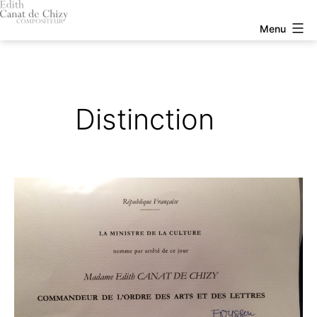
Aller
au
Edith
Menu
contenu
Canat
de
Chizy
Distinction