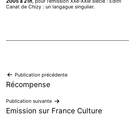
2005 à 21h
, pour l’émission XXe-XXIe siècle : Edith
Canat de Chizy : un langague singulier.
Navigation
Publication précédente
Récompense
de
l’article
Publication suivante
Emission sur France Culture