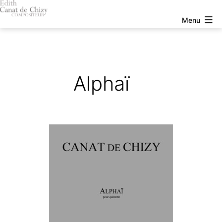
Aller
au
Edith
Menu
contenu
Canat
de
Chizy
Alphaï