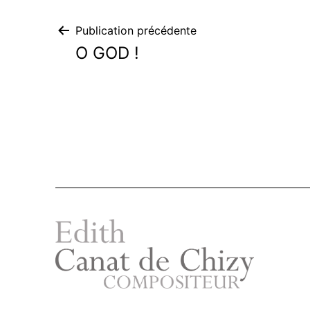
Navigation
Publication précédente
O GOD !
de
l’article