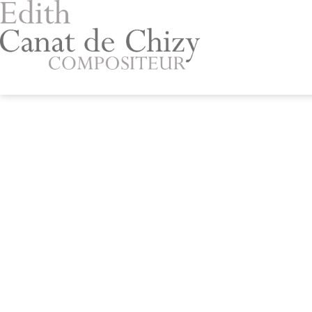
Aller
au
contenu
Edith
Canat
de
Chizy