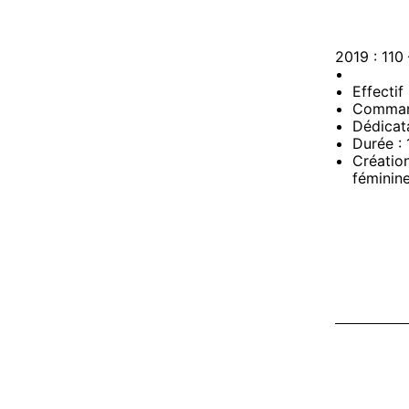
2019 : 11
Effectif
Command
Dédicata
Durée : 
Création
féminine