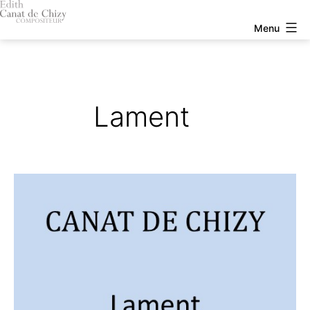
Aller
au
Edith
Menu
contenu
Canat
de
Chizy
Lament