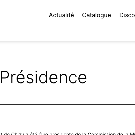
Actualité
Catalogue
Disco
Présidence
t de Chizy a été élue présidente de la Commission de la M