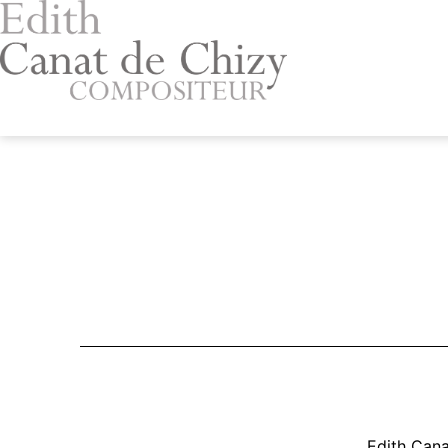
Aller
au
contenu
Edith
Canat
de
Chizy
Edith Cana