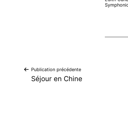
Symphoniq
Navigation
Publication précédente
Séjour en Chine
de
l’article