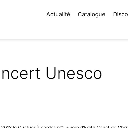
Actualité
Catalogue
Disco
ncert Unesco
 2013,le Quatuor à cordes n°1
Vivere
d’Edith Canat de Chiz