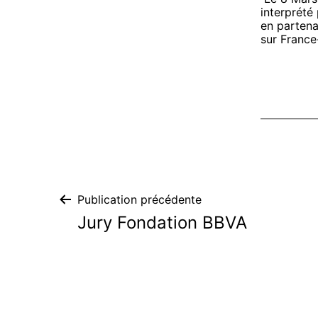
interprété
en partena
sur France
Navigation
Publication précédente
Jury Fondation BBVA
de
l’article