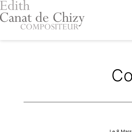
Aller
au
contenu
Edith
Canat
de
Chizy
Co
Le 8 Mars