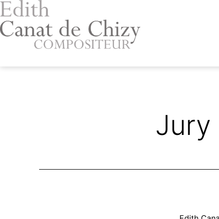
Aller
au
contenu
Edith
Canat
de
Chizy
Jury
Edith Cana