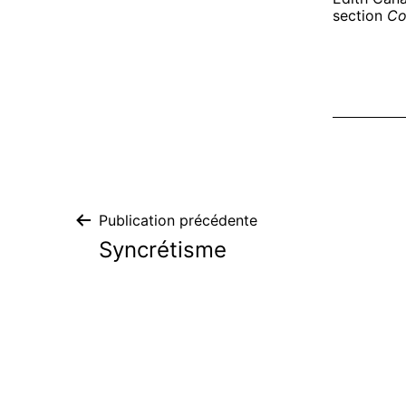
section
Co
Navigation
Publication précédente
Syncrétisme
de
l’article