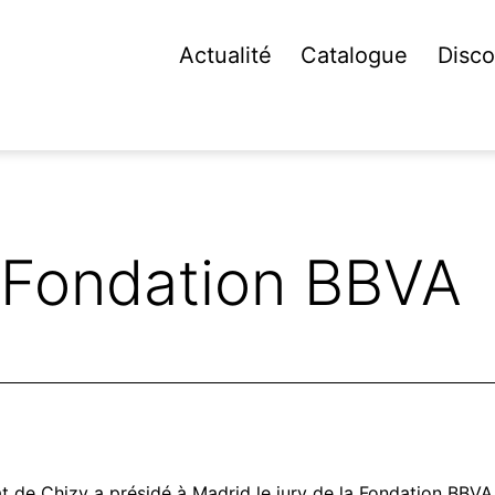
Actualité
Catalogue
Disco
 Fondation BBVA
t de Chizy a présidé à Madrid le jury de la Fondation BBVA